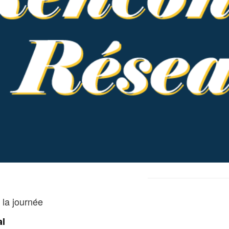
e la journée
al