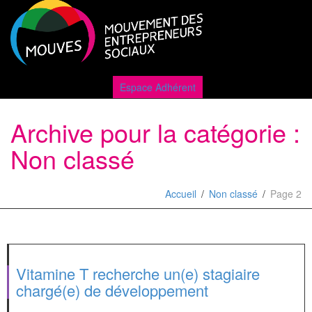
Active
Espace Adhérent
Archive pour la catégorie :
naviga
Non classé
Accueil
Non classé
Page 2
Vitamine T recherche un(e) stagiaire
chargé(e) de développement