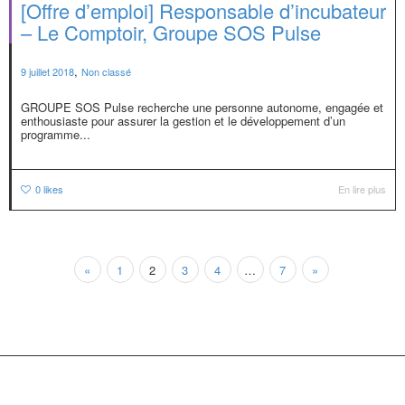
[Offre d’emploi] Responsable d’incubateur
– Le Comptoir, Groupe SOS Pulse
,
9 juillet 2018
Non classé
GROUPE SOS Pulse recherche une personne autonome, engagée et
enthousiaste pour assurer la gestion et le développement d’un
programme...
0
likes
En lire plus
«
1
2
3
4
…
7
»