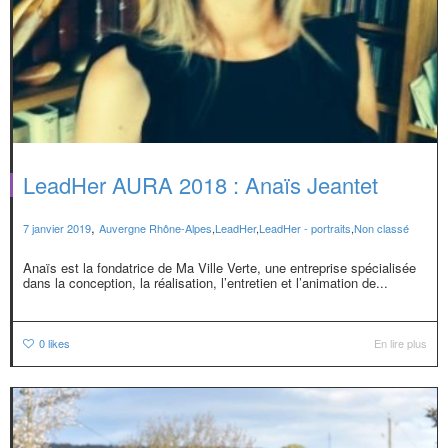
LeadHer AURA 2018 : Anaïs Jeantet
,
7 janvier 2019
Auvergne Rhône-Alpes
,
LeadHer
,
LeadHer - portraits
,
Non classé
Anaïs est la fondatrice de Ma Ville Verte, une entreprise spécialisée
dans la conception, la réalisation, l’entretien et l’animation de...
0
likes
En lire plus