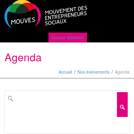
Active
Espace Adhérent
Agenda
naviga
Accueil
Nos événements
Agenda
Rechercher
...