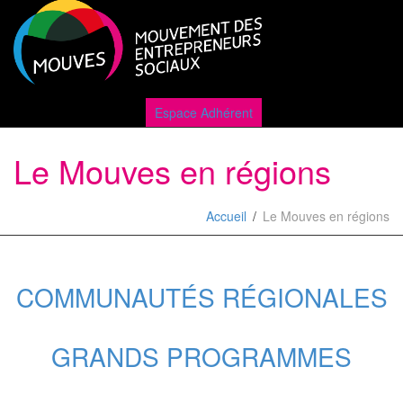
Active
Espace Adhérent
Le Mouves en régions
naviga
Accueil
Le Mouves en régions
COMMUNAUTÉS RÉGIONALES
GRANDS PROGRAMMES