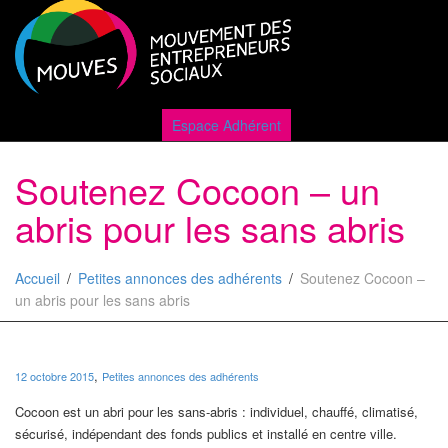
Active
Espace Adhérent
Soutenez Cocoon – un
naviga
abris pour les sans abris
Accueil
Petites annonces des adhérents
Soutenez Cocoon –
un abris pour les sans abris
,
12 octobre 2015
Petites annonces des adhérents
Cocoon est un abri pour les sans-abris : individuel, chauffé, climatisé,
sécurisé, indépendant des fonds publics et installé en centre ville.