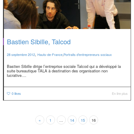
Bastien Sibille, Talcod
,
28 septembre 2012
Hauts-de-France
,
Portraits d'entrepreneurs sociaux
Bastien Sibille dirige l’entreprise sociale Talcod qui a développé la
suite bureautique TALA à destination des organisation non
lucrative....
0
likes
En lire plus
«
1
…
14
15
16