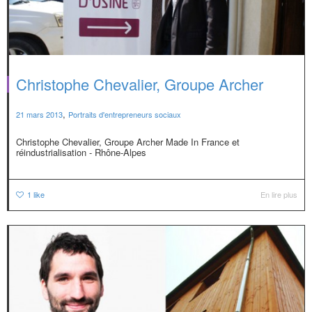
Christophe Chevalier, Groupe Archer
,
21 mars 2013
Portraits d'entrepreneurs sociaux
Christophe Chevalier, Groupe Archer Made In France et
réindustrialisation - Rhône-Alpes
1
like
En lire plus