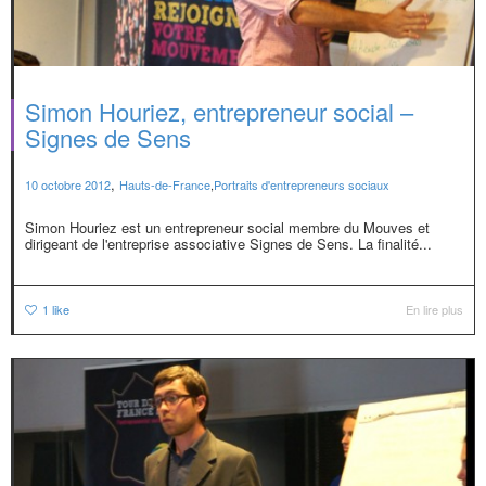
Simon Houriez, entrepreneur social –
Signes de Sens
,
10 octobre 2012
Hauts-de-France
,
Portraits d'entrepreneurs sociaux
Simon Houriez est un entrepreneur social membre du Mouves et
dirigeant de l'entreprise associative Signes de Sens. La finalité...
1
like
En lire plus