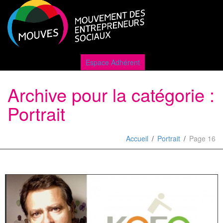
Active
Espace Adhérent
Archive pour la catégorie :
naviga
Portrait
Accueil
Portrait
Page 16