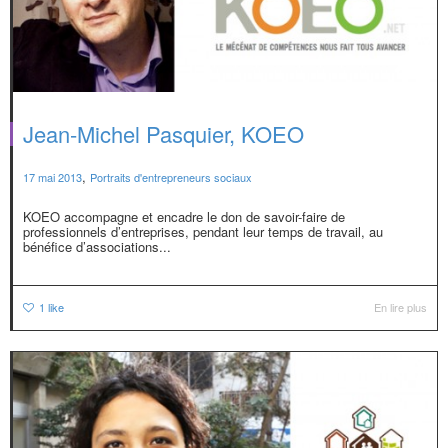
Jean-Michel Pasquier, KOEO
,
17 mai 2013
Portraits d'entrepreneurs sociaux
KOEO accompagne et encadre le don de savoir-faire de
professionnels d’entreprises, pendant leur temps de travail, au
bénéfice d’associations...
1
like
En lire plus