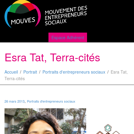
Active
Espace Adhérent
Esra Tat, Terra-cités
naviga
Accueil
Portrait
Portraits d'entrepreneurs sociaux
Esra Tat,
Terra-cités
,
26 mars 2013
Portraits d'entrepreneurs sociaux