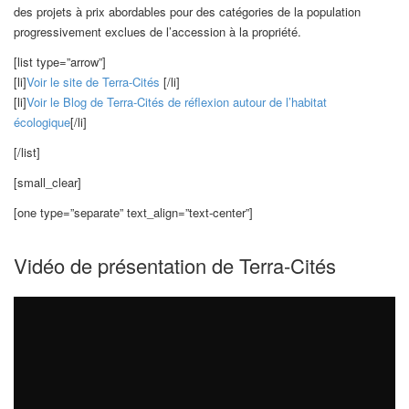
des projets à prix abordables pour des catégories de la population
progressivement exclues de l’accession à la propriété.
[list type=”arrow”]
[li]
Voir le site de Terra-Cités
[/li]
[li]
Voir le Blog de Terra-Cités de réflexion autour de l’habitat
écologique
[/li]
[/list]
[small_clear]
[one type=”separate” text_align=”text-center”]
Vidéo de présentation de Terra-Cités