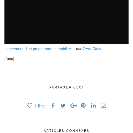
Lancement d’un programme immobilier…
par
Terra-Cites
[/one]
PARTAGER CECI
1
like
ARTICLES CONNEXES