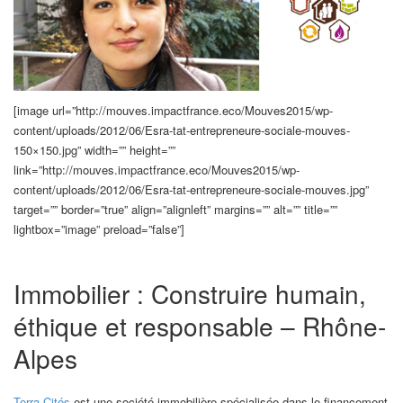
[image url=”http://mouves.impactfrance.eco/Mouves2015/wp-
content/uploads/2012/06/Esra-tat-entrepreneure-sociale-mouves-
150×150.jpg” width=”” height=””
link=”http://mouves.impactfrance.eco/Mouves2015/wp-
content/uploads/2012/06/Esra-tat-entrepreneure-sociale-mouves.jpg”
target=”” border=”true” align=”alignleft” margins=”” alt=”” title=””
lightbox=”image” preload=”false”]
Immobilier : Construire humain,
éthique et responsable – Rhône-
Alpes
Terra Cités
est une société immobilière spécialisée dans le financement