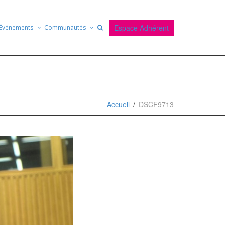
Espace Adhérent
Événements
Communautés
Accueil
DSCF9713