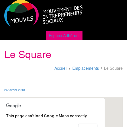
Active
Espace Adhérent
Le Square
naviga
Accueil
Emplacements
Le Square
26 février 2018
This page can't load Google Maps correctly.