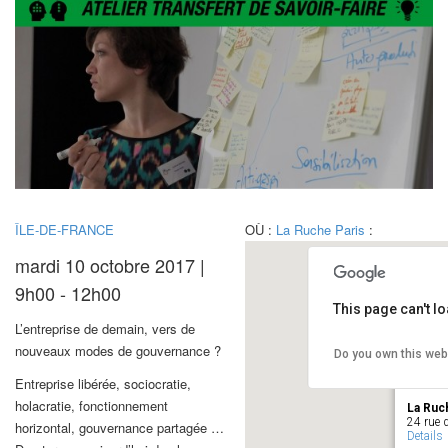
ÎLE-DE-FRANCE
OÙ :
La Ruche Paris
:
mardi 10 octobre 2017 |
9h00 - 12h00
This page can't l
L’entreprise de demain, vers de
nouveaux modes de gouvernance ?
Do you own this web
Entreprise libérée, sociocratie,
holacratie, fonctionnement
La Ruc
24 rue d
horizontal, gouvernance partagée …
Details