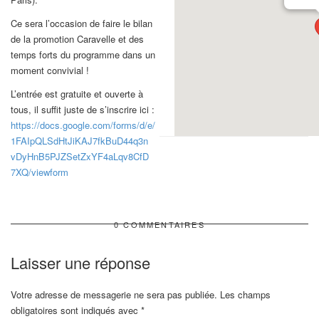
Ce sera l’occasion de faire le bilan
de la promotion Caravelle et des
temps forts du programme dans un
moment convivial !
L’entrée est gratuite et ouverte à
tous, il suffit juste de s’inscrire ici :
https://docs.google.com/
forms/d/e/
1FAIpQLSdHtJiKAJ7fkBuD44q3n
vDyHnB5PJZSetZxYF4aLqv8CfD
7XQ/viewform
0 COMMENTAIRES
Laisser une réponse
Votre adresse de messagerie ne sera pas publiée.
Les champs
obligatoires sont indiqués avec
*