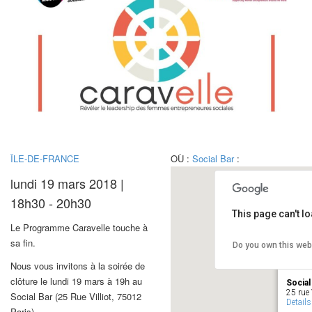
ÎLE-DE-FRANCE
OÙ :
Social Bar
:
lundi 19 mars 2018 |
18h30 - 20h30
This page can't l
Le Programme Caravelle touche à
sa fin.
Do you own this web
Nous vous invitons à la soirée de
clôture le lundi 19 mars à 19h au
Social
25 rue V
Social Bar (25 Rue Villiot, 75012
Details
Paris).