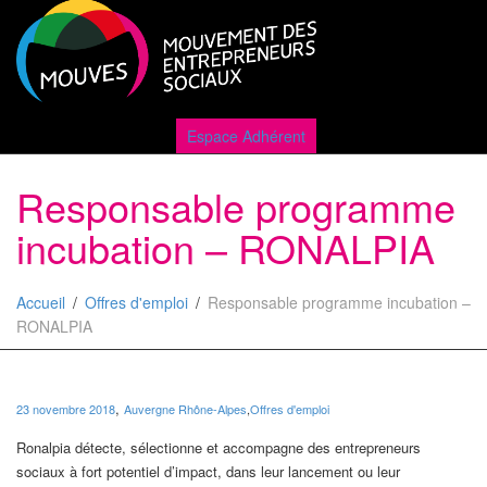
Active
Espace Adhérent
Responsable programme
naviga
incubation – RONALPIA
Accueil
Offres d'emploi
Responsable programme incubation –
RONALPIA
,
23 novembre 2018
Auvergne Rhône-Alpes
,
Offres d'emploi
Ronalpia détecte, sélectionne et accompagne des entrepreneurs
sociaux à fort potentiel d’impact, dans leur lancement ou leur