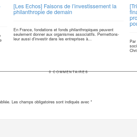
-
[Les Echos] Faisons de l’investissement la
[T
philanthropie de demain
fi
pro
po
En France, fondations et fonds philanthropiques peuvent
seulement donner aux organismes associatifs. Permettons-
e
leur aussi d’investir dans les entreprises à...
e
Par
soci
Chri
0 COMMENTAIRES
bliée.
Les champs obligatoires sont indiqués avec
*