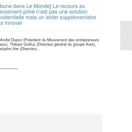
ribune dans Le Monde] Le recours au
Youphil – D
nancement privé n’est pas une solution
sociétale
videntielle mais un levier supplémentaire
ur innover
Dossier Europe 
communication d
également au me
 André Dupon (Président du Mouvement des entrepreneurs
aux), Thibaut Guilluy (Directeur général du groupe Ares),
stophe Itier (Directeur...