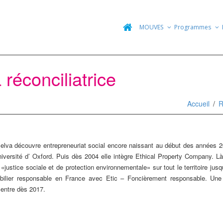
MOUVES
Programmes
réconciliatrice
Accueil
R
elva découvre entrepreneuriat social encore naissant au début des années 200
versité d’ Oxford. Puis dès 2004 elle intègre Ethical Property Company. Là-
«justice sociale et de protection environnementale» sur tout le territoire ju
bilier responsable en France avec Etic – Foncièrement responsable. Une so
centre dès 2017.