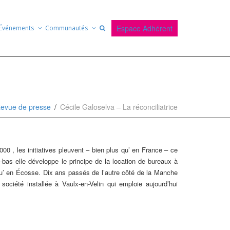
Espace Adhérent
Événements
Communautés
evue de presse
Cécile Galoselva – La réconciliatrice
0 , les initiatives pleuvent – bien plus qu’ en France – ce
bas elle développe le principe de la location de bureaux à
squ’ en Écosse. Dix ans passés de l’autre côté de la Manche
ciété installée à Vaulx-en-Velin qui emploie aujourd’hui