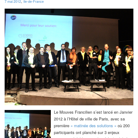
,
7 mai 2012
Ile-de-France
Le Mouves Francilien s’est lancé en Janvier
2012 à l’Hôtel de ville de Paris, avec sa
première
« matinée des solutions »
où 200
participants ont planché sur 3 enjeux