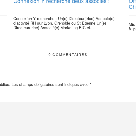
Connexion Y recherche deux associés !
Of
Ch
Connexion Y recherche : Un(e) Directeur(trice) Associé(e)
d’activité RH sur Lyon, Grenoble ou St Etienne Un(e)
s
Mis
Directeur(trice) Associé(e) Marketing BtC et...
à p
0 COMMENTAIRES
bliée.
Les champs obligatoires sont indiqués avec
*