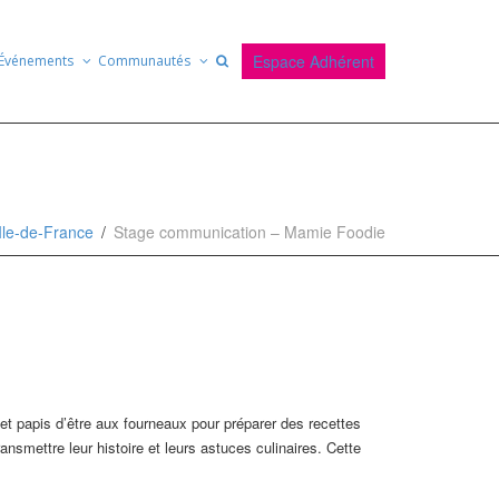
Espace Adhérent
Événements
Communautés
Ile-de-France
Stage communication – Mamie Foodie
t papis d’être aux fourneaux pour préparer des recettes
nsmettre leur histoire et leurs astuces culinaires. Cette