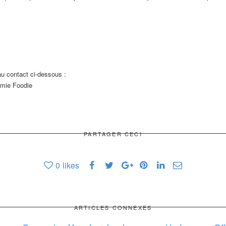
au contact ci-dessous :
amie Foodie
PARTAGER CECI
0
likes
ARTICLES CONNEXES