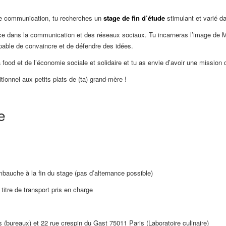
e communication, tu recherches un
stage de fin d’étude
stimulant et varié d
ence dans la communication et des réseaux sociaux. Tu incarneras l’image d
apable de convaincre et de défendre des idées.
 food et de l’économie sociale et solidaire et tu as envie d’avoir une mission 
tionnel aux petits plats de (ta) grand-mère !
e
mbauche à la fin du stage (pas d’alternance possible)
 titre de transport pris en charge
s (bureaux) et 22 rue crespin du Gast 75011 Paris (Laboratoire culinaire)