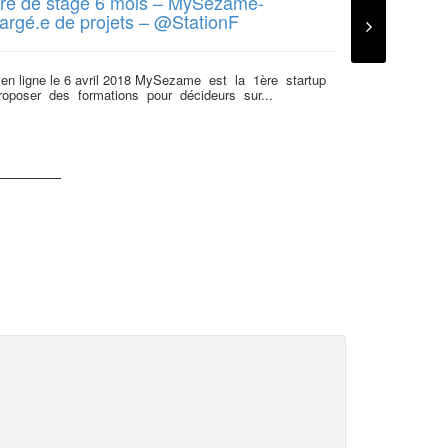
fre de stage 6 mois – MySezame-
argé.e de projets – @StationF
 en ligne le 6 avril 2018 MySezame est la 1ère startup
roposer des formations pour décideurs sur...
APPEL A P
est de reto
ouvertes !
Le Mouves lance
de lever les fre