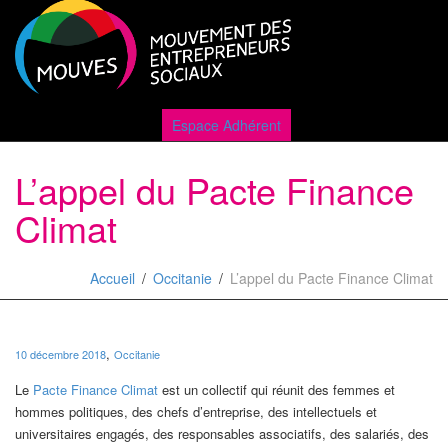
Active
Espace Adhérent
L’appel du Pacte Finance
naviga
Climat
Accueil
Occitanie
L’appel du Pacte Finance Climat
,
10 décembre 2018
Occitanie
Le
Pacte Finance Climat
est un collectif qui réunit des femmes et
hommes politiques, des chefs d’entreprise, des intellectuels et
universitaires engagés, des responsables associatifs, des salariés, des