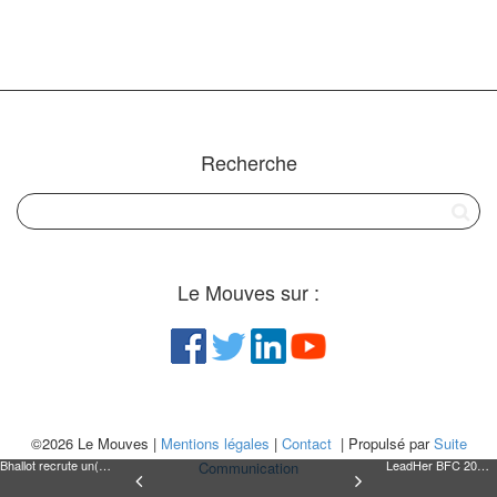
Recherche
Le Mouves sur :
©2026 Le Mouves |
Mentions légales
|
Contact
| Propulsé par
Suite
Bhallot recrute un(e) stagiaire en chargée de communication digitale
LeadHer BFC 2019 : Christelle Cuinet
Communication