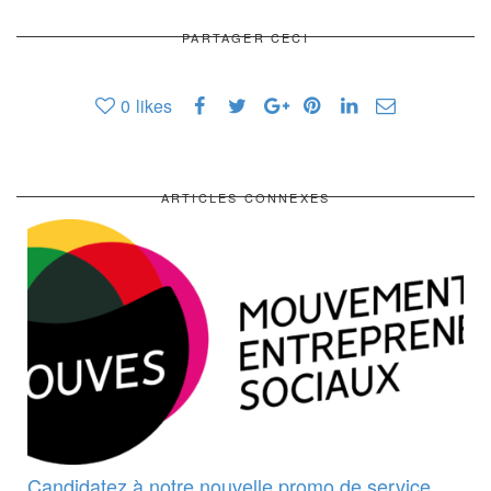
PARTAGER CECI
0
likes
ARTICLES CONNEXES
Candidatez à notre nouvelle promo de service