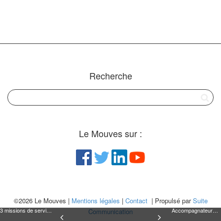
Recherche
Le Mouves sur :
©2026 Le Mouves |
Mentions légales
|
Contact
| Propulsé par
Suite
3 missions de services civiques de 8 mois à Microstop - Ambassadeur de la mobilité - Lille
Accompagnateur/trice jeunesse - CDD ( 1 an ) - ADEN-S - Toulouse
Communication