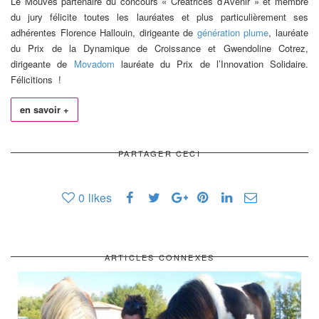
Le Mouves partenaire du concours « Créatrices d’Avenir » et membre
du jury félicite toutes les lauréates et plus particulièrement ses
adhérentes Florence Hallouin, dirigeante de
génération plume
, lauréate
du Prix de la Dynamique de Croissance et Gwendoline Cotrez,
dirigeante de
Movadom
lauréate du Prix de l’Innovation Solidaire.
Félicitions !
en savoir +
PARTAGER CECI
0
likes
ARTICLES CONNEXES