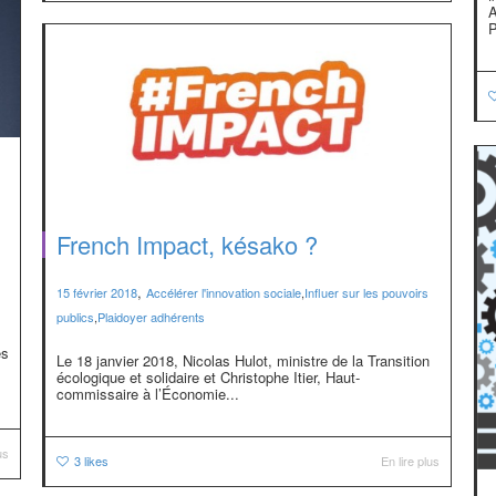
A
P
French Impact, késako ?
,
15 février 2018
Accélérer l'innovation sociale
,
Influer sur les pouvoirs
publics
,
Plaidoyer adhérents
es
Le 18 janvier 2018, Nicolas Hulot, ministre de la Transition
écologique et solidaire et Christophe Itier, Haut-
commissaire à l’Économie...
us
3
likes
En lire plus