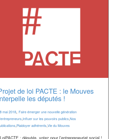
Projet de loi PACTE : le Mouves
interpelle les députés !
,
8 mai 2018
Faire émerger une nouvelle génération
'entrepreneurs
,
Influer sur les pouvoirs publics
,
Nos
ublications
,
Plaidoyer adhérents
,
Vie du Mouves
LoiPACTE : députés, votez pour l’entrepreneuriat social !