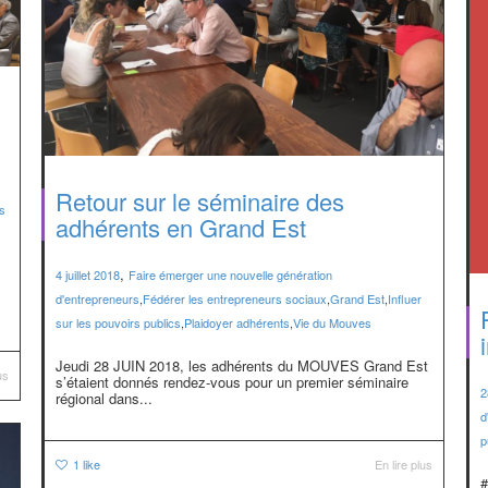
Retour sur le séminaire des
s
adhérents en Grand Est
,
4 juillet 2018
Faire émerger une nouvelle génération
d'entrepreneurs
,
Fédérer les entrepreneurs sociaux
,
Grand Est
,
Influer
sur les pouvoirs publics
,
Plaidoyer adhérents
,
Vie du Mouves
Jeudi 28 JUIN 2018, les adhérents du MOUVES Grand Est
us
s’étaient donnés rendez-vous pour un premier séminaire
2
régional dans...
d
p
1
like
En lire plus
#