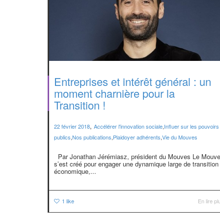
Entreprises et intérêt général : un
moment charnière pour la
Transition !
,
22 février 2018
Accélérer l'innovation sociale
,
Influer sur les pouvoirs
publics
,
Nos publications
,
Plaidoyer adhérents
,
Vie du Mouves
Par Jonathan Jérémiasz, président du Mouves Le Mouv
s’est créé pour engager une dynamique large de transition
économique,...
1
like
En lire pl