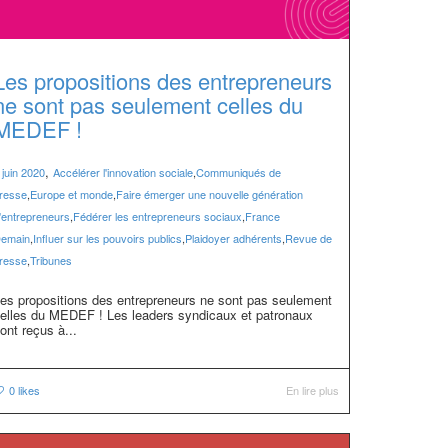
Les propositions des entrepreneurs
ne sont pas seulement celles du
MEDEF !
,
 juin 2020
Accélérer l'innovation sociale
,
Communiqués de
resse
,
Europe et monde
,
Faire émerger une nouvelle génération
'entrepreneurs
,
Fédérer les entrepreneurs sociaux
,
France
emain
,
Influer sur les pouvoirs publics
,
Plaidoyer adhérents
,
Revue de
resse
,
Tribunes
es propositions des entrepreneurs ne sont pas seulement
elles du MEDEF ! Les leaders syndicaux et patronaux
ont reçus à...
0
likes
En lire plus