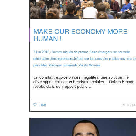
MAKE OUR ECONOMY MORE
HUMAN !
,
7 juin 2018
Communiqués de presse
,
Faire émerger une nouvelle
génération d'entrepreneurs
,
Influer sur les pouvoirs publics
,
ouvrons le
possibles
,
Plaidoyer adhérents
,
Vie du Mouves
Un constat : explosion des inégalités, une solution : le
développement des entreprises sociales ! Oxfam France
révèle, dans son rapport publié...
1
like
En lire pl