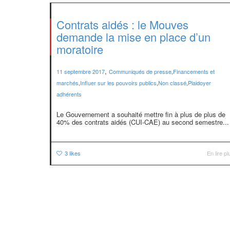
Contrats aidés : le Mouves
demande la mise en place d’un
moratoire
,
11 septembre 2017
Communiqués de presse
,
Financements et
marchés
,
Influer sur les pouvoirs publics
,
Non classé
,
Plaidoyer
adhérents
Le Gouvernement a souhaité mettre fin à plus de plus de
40% des contrats aidés (CUI-CAE) au second semestre...
3
likes
En lire pl