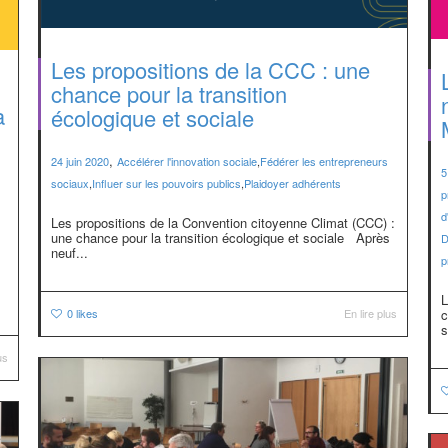
Les propositions de la CCC : une
chance pour la transition
a
écologique et sociale
,
24 juin 2020
Accélérer l'innovation sociale
,
Fédérer les entrepreneurs
5
sociaux
,
Influer sur les pouvoirs publics
,
Plaidoyer adhérents
p
d
Les propositions de la Convention citoyenne Climat (CCC) :
une chance pour la transition écologique et sociale Après
D
neuf...
p
L
c
0
likes
En lire plus
s
us