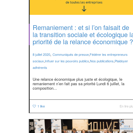
Remaniement : et si l’on faisait de
la transition sociale et écologique l
priorité de la relance économique ?
,
8 juillet 2020
Communiqués de presse
,
Fédérer les entrepreneurs
sociaux
,
Influer sur les pouvoirs publics
,
Nos publications
,
Plaidoyer
adhérents
Une relance économique plus juste et écologique, le
remaniement n’en fait pas sa priorité Lundi 6 juillet, la
composition...
1
like
En lire pl