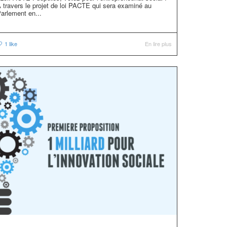
 travers le projet de loi PACTE qui sera examiné au
arlement en...
1
like
En lire plus