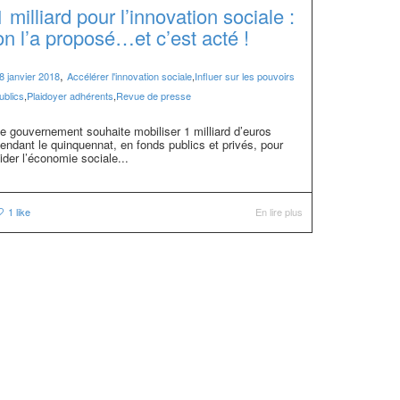
1 milliard pour l’innovation sociale :
on l’a proposé…et c’est acté !
,
8 janvier 2018
Accélérer l'innovation sociale
,
Influer sur les pouvoirs
ublics
,
Plaidoyer adhérents
,
Revue de presse
e gouvernement souhaite mobiliser 1 milliard d’euros
endant le quinquennat, en fonds publics et privés, pour
ider l’économie sociale...
1
like
En lire plus