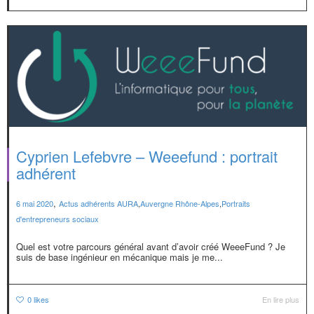
Cyprien Lefebvre – Weeefund : portrait
adhérent
,
6 mai 2020
Actus adhérents AURA
,
Auvergne Rhône-Alpes
,
Portraits
d'entrepreneurs sociaux
Quel est votre parcours général avant d’avoir créé WeeeFund ? Je
suis de base ingénieur en mécanique mais je me...
0
likes
En lire plus