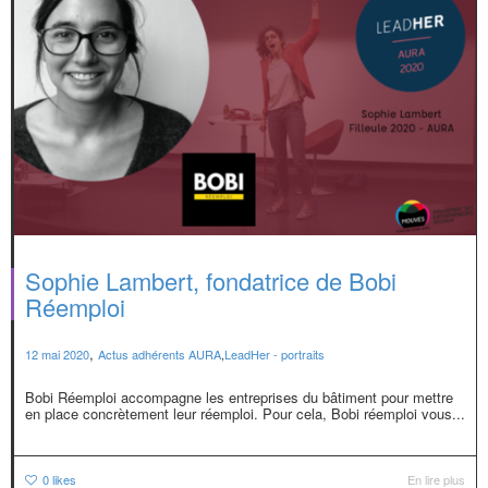
Sophie Lambert, fondatrice de Bobi
Réemploi
,
12 mai 2020
Actus adhérents AURA
,
LeadHer - portraits
Bobi Réemploi accompagne les entreprises du bâtiment pour mettre
en place concrètement leur réemploi. Pour cela, Bobi réemploi vous...
0
likes
En lire plus