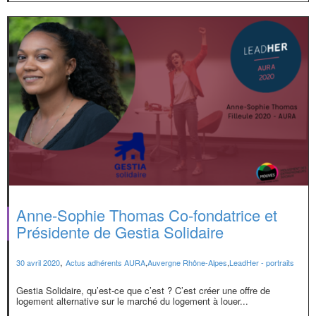
Anne-Sophie Thomas Co-fondatrice et
Présidente de Gestia Solidaire
,
30 avril 2020
Actus adhérents AURA
,
Auvergne Rhône-Alpes
,
LeadHer - portraits
Gestia Solidaire, qu’est-ce que c’est ? C’est créer une offre de
logement alternative sur le marché du logement à louer...