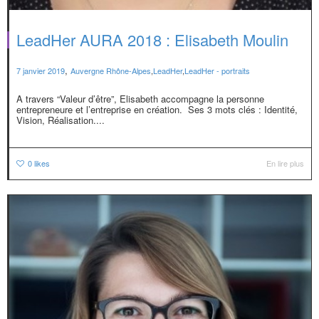
LeadHer AURA 2018 : Elisabeth Moulin
,
7 janvier 2019
Auvergne Rhône-Alpes
,
LeadHer
,
LeadHer - portraits
A travers “Valeur d’être”, Elisabeth accompagne la personne
entrepreneure et l’entreprise en création. Ses 3 mots clés : Identité,
Vision, Réalisation....
0
likes
En lire plus