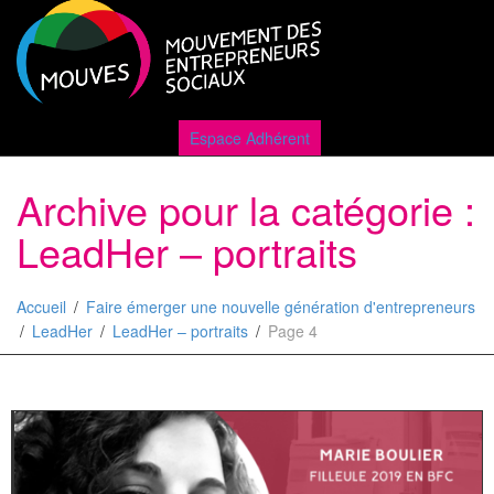
Active
Espace Adhérent
Archive pour la catégorie :
naviga
LeadHer – portraits
Accueil
Faire émerger une nouvelle génération d'entrepreneurs
LeadHer
LeadHer – portraits
Page 4