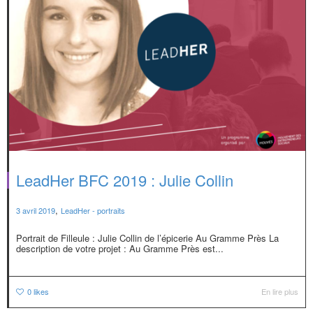
LeadHer BFC 2019 : Julie Collin
,
3 avril 2019
LeadHer - portraits
Portrait de Filleule : Julie Collin de l’épicerie Au Gramme Près La
description de votre projet : Au Gramme Près est...
0
likes
En lire plus