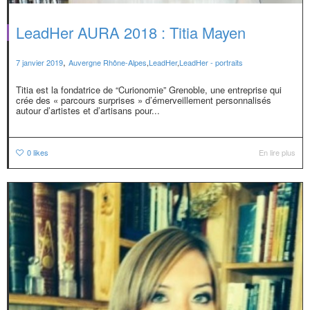
LeadHer AURA 2018 : Titia Mayen
,
7 janvier 2019
Auvergne Rhône-Alpes
,
LeadHer
,
LeadHer - portraits
Titia est la fondatrice de “Curionomie” Grenoble, une entreprise qui
crée des « parcours surprises » d’émerveillement personnalisés
autour d’artistes et d’artisans pour...
0
likes
En lire plus