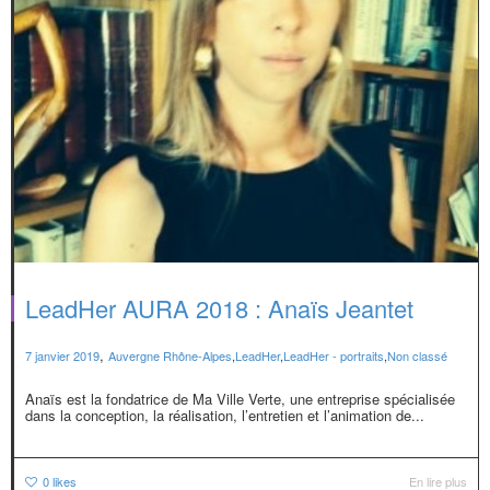
LeadHer AURA 2018 : Anaïs Jeantet
,
7 janvier 2019
Auvergne Rhône-Alpes
,
LeadHer
,
LeadHer - portraits
,
Non classé
Anaïs est la fondatrice de Ma Ville Verte, une entreprise spécialisée
dans la conception, la réalisation, l’entretien et l’animation de...
0
likes
En lire plus