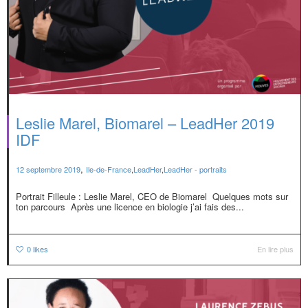
Leslie Marel, Biomarel – LeadHer 2019
IDF
,
12 septembre 2019
Ile-de-France
,
LeadHer
,
LeadHer - portraits
Portrait Filleule : Leslie Marel, CEO de Biomarel Quelques mots sur
ton parcours Après une licence en biologie j’ai fais des...
0
likes
En lire plus