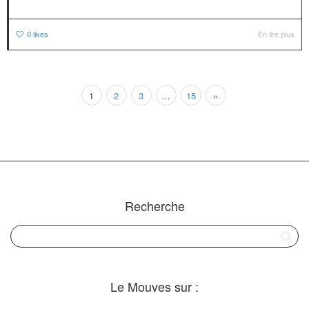
0
likes
En lire plus
1
2
3
…
15
»
Recherche
Le Mouves sur :