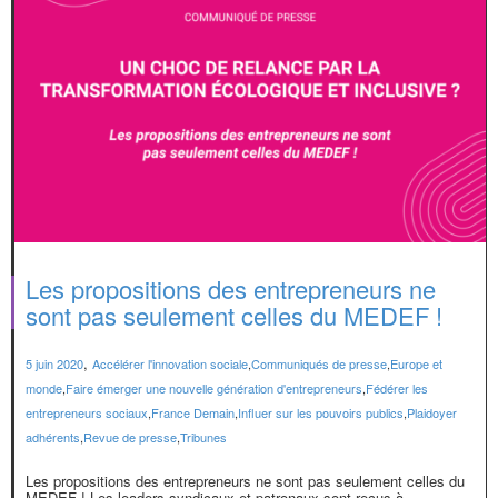
Les propositions des entrepreneurs ne
sont pas seulement celles du MEDEF !
,
5 juin 2020
Accélérer l'innovation sociale
,
Communiqués de presse
,
Europe et
monde
,
Faire émerger une nouvelle génération d'entrepreneurs
,
Fédérer les
entrepreneurs sociaux
,
France Demain
,
Influer sur les pouvoirs publics
,
Plaidoyer
adhérents
,
Revue de presse
,
Tribunes
Les propositions des entrepreneurs ne sont pas seulement celles du
MEDEF ! Les leaders syndicaux et patronaux sont reçus à...