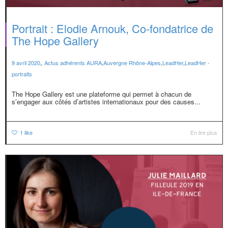
Portrait : Elodie Arnouk, Co-fondatrice de
The Hope Gallery
,
9 avril 2020
Actus adhérents AURA
,
Auvergne Rhône-Alpes
,
LeadHer
,
LeadHer -
portraits
The Hope Gallery est une plateforme qui permet à chacun de
s’engager aux côtés d’artistes internationaux pour des causes...
1
like
En lire plus