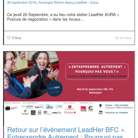
,
30 septembre 2019
Auvergne Rhône-Alpes
,
LeadHer - actus
Ce jeudi 26 Septembre, a eu lieu notre atelier LeadHer AURA «
Posture de négociation » dans les locaux...
0
likes
En lire plus
Retour sur l’évènement LeadHer BFC «
Entreprendre Autrement : Pourquoi pas