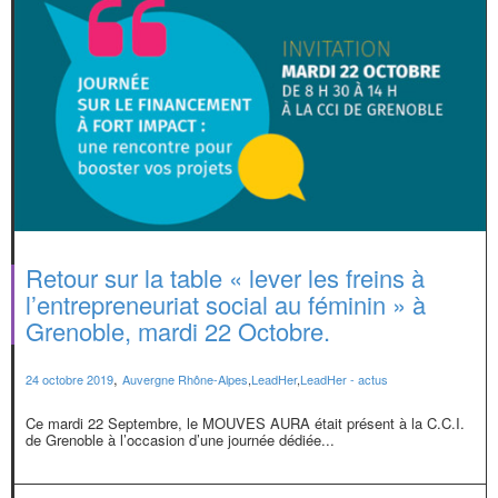
Retour sur la table « lever les freins à
l’entrepreneuriat social au féminin » à
Grenoble, mardi 22 Octobre.
,
24 octobre 2019
Auvergne Rhône-Alpes
,
LeadHer
,
LeadHer - actus
Ce mardi 22 Septembre, le MOUVES AURA était présent à la C.C.I.
de Grenoble à l’occasion d’une journée dédiée...