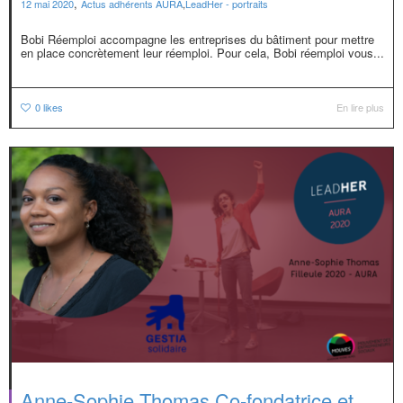
,
12 mai 2020
Actus adhérents AURA
,
LeadHer - portraits
Bobi Réemploi accompagne les entreprises du bâtiment pour mettre
en place concrètement leur réemploi. Pour cela, Bobi réemploi vous...
0
likes
En lire plus
Anne-Sophie Thomas Co-fondatrice et