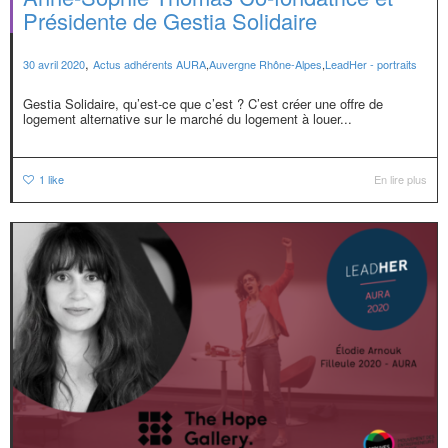
Présidente de Gestia Solidaire
,
30 avril 2020
Actus adhérents AURA
,
Auvergne Rhône-Alpes
,
LeadHer - portraits
Gestia Solidaire, qu’est-ce que c’est ? C’est créer une offre de
logement alternative sur le marché du logement à louer...
1
like
En lire plus