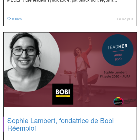
0
likes
En lire plus
Sophie Lambert, fondatrice de Bobi
Réemploi