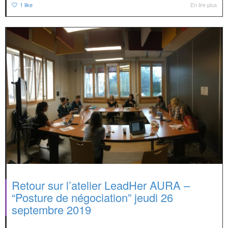
1
like
En lire plus
Retour sur l’atelier LeadHer AURA –
“Posture de négociation” jeudi 26
septembre 2019