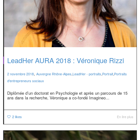
LeadHer AURA 2018 : Véronique Rizzi
,
2 novembre 2018
Auvergne Rhône-Alpes
,
LeadHer - portraits
,
Portrait
,
Portraits
d'entrepreneurs sociaux
Diplômée d’un doctorat en Psychologie et après un parcours de 15
ans dans la recherche, Véronique a co-fondé Imagineo...
2
likes
En lire plus