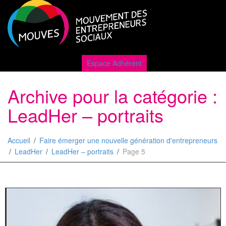
Active
Espace Adhérent
Archive pour la catégorie :
naviga
LeadHer – portraits
Accueil
Faire émerger une nouvelle génération d'entrepreneurs
LeadHer
LeadHer – portraits
Page 5