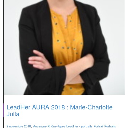
LeadHer AURA 2018 : Marie-Charlotte
Julia
,
2 novembre 2018
Auvergne Rhône-Alpes
,
LeadHer - portraits
,
Portrait
,
Portraits