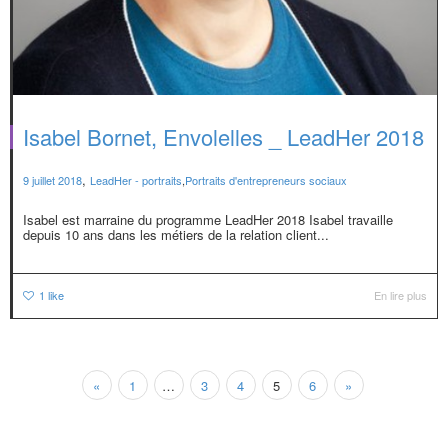
Isabel Bornet, Envolelles _ LeadHer 2018
,
9 juillet 2018
LeadHer - portraits
,
Portraits d'entrepreneurs sociaux
Isabel est marraine du programme LeadHer 2018 Isabel travaille
depuis 10 ans dans les métiers de la relation client...
1
like
En lire plus
«
1
…
3
4
5
6
»