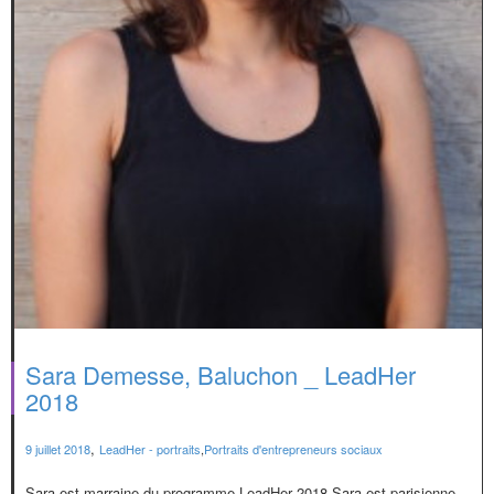
Sara Demesse, Baluchon _ LeadHer
2018
,
9 juillet 2018
LeadHer - portraits
,
Portraits d'entrepreneurs sociaux
Sara est marraine du programme LeadHer 2018 Sara est parisienne,