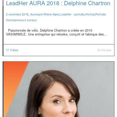
LeadHer AURA 2018 : Delphine Chartron
,
2 novembre 2018
Auvergne Rhône-Alpes
,
LeadHer - portraits
,
Portrait
,
Portraits
d'entrepreneurs sociaux
Passionnée de vélo, Delphine Chartron a créée en 2015
VASIMIMILE. Une entreprise qui relooke, conçoit et fabrique des...
0
likes
En lire plus