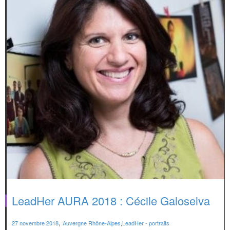
LeadHer AURA 2018 : Cécile Galoselva
,
27 novembre 2018
Auvergne Rhône-Alpes
,
LeadHer - portraits