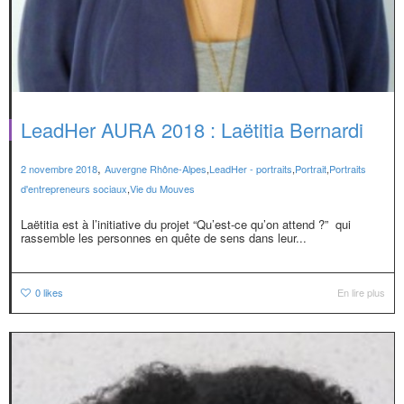
LeadHer AURA 2018 : Laëtitia Bernardi
,
2 novembre 2018
Auvergne Rhône-Alpes
,
LeadHer - portraits
,
Portrait
,
Portraits
d'entrepreneurs sociaux
,
Vie du Mouves
Laëtitia est à l’initiative du projet “Qu’est-ce qu’on attend ?” qui
rassemble les personnes en quête de sens dans leur...
0
likes
En lire plus