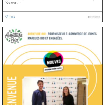
“Ce n’est...
1
like
En lire plus