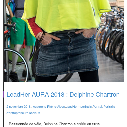
LeadHer AURA 2018 : Delphine Chartron
,
2 novembre 2018
Auvergne Rhône-Alpes
,
LeadHer - portraits
,
Portrait
,
Portraits
d'entrepreneurs sociaux
Passionnée de vélo, Delphine Chartron a créée en 2015