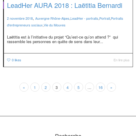
LeadHer AURA 2018 : Laëtitia Bernardi
,
2 novembre 2018
Auvergne Rhône-Alpes
,
LeadHer - portraits
,
Portrait
,
Portraits
d'entrepreneurs sociaux
,
Vie du Mouves
Laëtitia est à l’initiative du projet “Qu’est-ce qu’on attend ?” qui
rassemble les personnes en quête de sens dans leur...
0
likes
En lire plus
«
1
2
3
4
5
…
16
»
Recherche