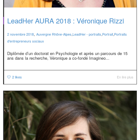
LeadHer AURA 2018 : Véronique Rizzi
,
2 novembre 2018
Auvergne Rhône-Alpes
,
LeadHer - portraits
,
Portrait
,
Portraits
d'entrepreneurs sociaux
Diplômée d’un doctorat en Psychologie et après un parcours de 15
ans dans la recherche, Véronique a co-fondé Imagineo...
2
likes
En lire plus