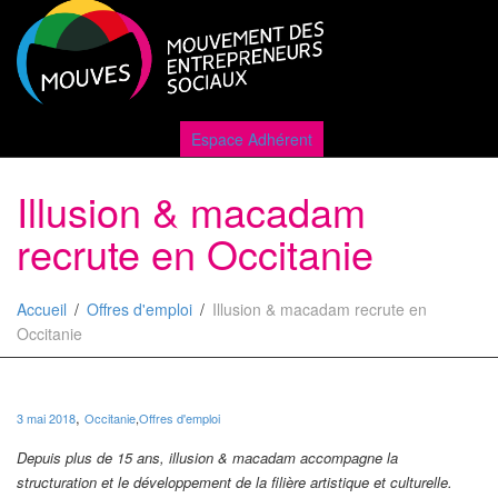
Active
Espace Adhérent
Illusion & macadam
naviga
recrute en Occitanie
Accueil
Offres d'emploi
Illusion & macadam recrute en
Occitanie
,
3 mai 2018
Occitanie
,
Offres d'emploi
Depuis plus de 15 ans, illusion & macadam accompagne la
structuration et le développement de la filière artistique et culturelle.