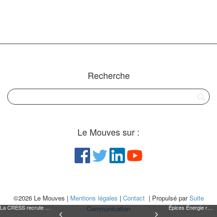
Recherche
Le Mouves sur :
©2026 Le Mouves |
Mentions légales
|
Contact
| Propulsé par
Suite
La CRESS recrute un.e Chargé.e de mission Développement Économique et Territorial
Épices Énergie recrute en CDI un.e Développeur·ses Fulltrack
Communication