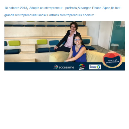
,
10 octobre 2018
Adopte un entrepreneur - portraits
,
Auvergne Rhône-Alpes
,
Ils font
grandir l'entrepreneuriat social
,
Portraits d'entrepreneurs sociaux