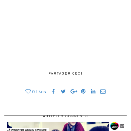
PARTAGER CECI
0
likes
ARTICLES CONNEXES