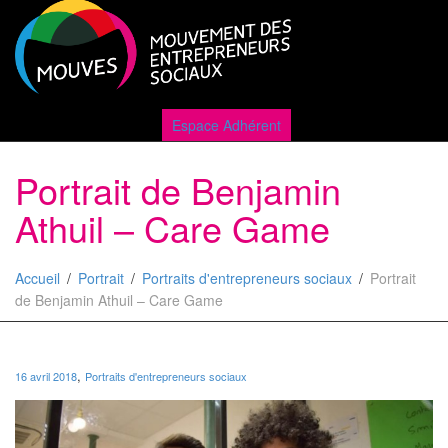
Active
Espace Adhérent
Portrait de Benjamin
naviga
Athuil – Care Game
Accueil
Portrait
Portraits d'entrepreneurs sociaux
Portrait
de Benjamin Athuil – Care Game
,
16 avril 2018
Portraits d'entrepreneurs sociaux