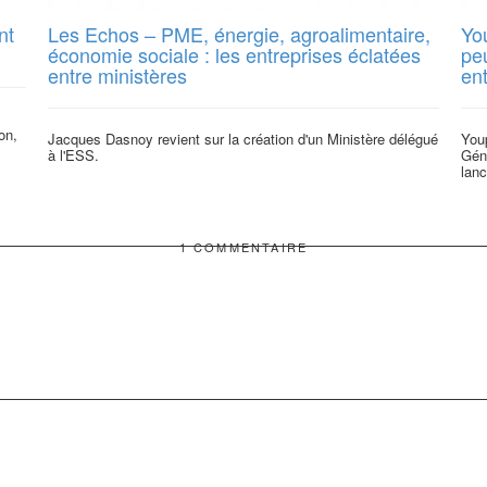
nt
Les Echos – PME, énergie, agroalimentaire,
You
économie sociale : les entreprises éclatées
pe
entre ministères
en
on,
Jacques Dasnoy revient sur la création d'un Ministère délégué
You
à l'ESS.
Géné
lanc
1 COMMENTAIRE