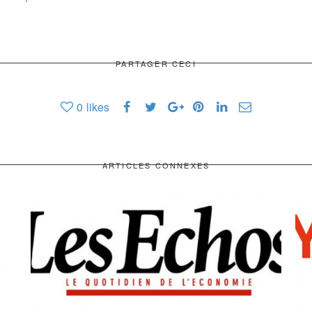
PARTAGER CECI
0
likes
ARTICLES CONNEXES