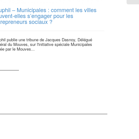
phil – Municipales : comment les villes
L’économie 
uvent-elles s’engager pour les
trepreneurs sociaux ?
Le journal Les 
délégué général
phil publie une tribune de Jacques Dasnoy, Délégué
ral du Mouves, sur l'initiative spéciale Municipales
ée par le Mouves...