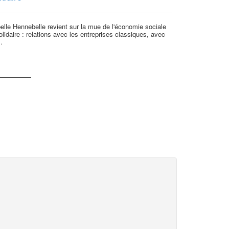
elle Hennebelle revient sur la mue de l'économie sociale
André Dupon, P
olidaire : relations avec les entreprises classiques, avec
et l’entreprise 
..