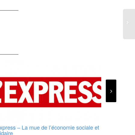
Express – La mue de l’économie sociale et
TF1 – L’éco
idaire
marche !