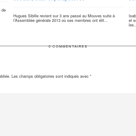
é de
Hugues Sibille revient sur 3 ans passé au Mouves suite à
Isab
l’Assemblée générale 2013 où ses membres ont élit...
et s
les.
0 COMMENTAIRES
bliée.
Les champs obligatoires sont indiqués avec
*