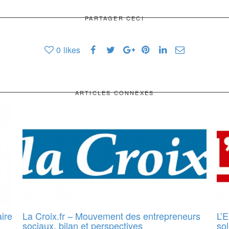
PARTAGER CECI
0
likes
ARTICLES CONNEXES
aire
La Croix.fr – Mouvement des entrepreneurs
L’
sociaux, bilan et perspectives
sol