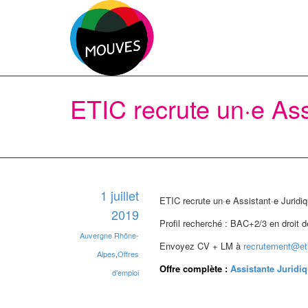
ETIC recrute un·e Ass
1 juillet
ETIC recrute un·e Assistant·e Juridiqu
2019
Profil recherché : BAC+2/3 en droit d
Auvergne Rhône-
Envoyez CV + LM à
recrutement@et
Alpes
,
Offres
Offre complète :
Assistante Juridi
d'emploi