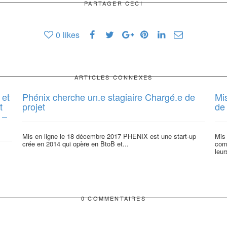
PARTAGER CECI
0
likes
ARTICLES CONNEXES
 et
Phénix cherche un.e stagiaire Chargé.e de
Mi
t
projet
de 
 –
Mis en ligne le 18 décembre 2017 PHENIX est une start-up
Mis
crée en 2014 qui opère en BtoB et...
com
leur
0 COMMENTAIRES