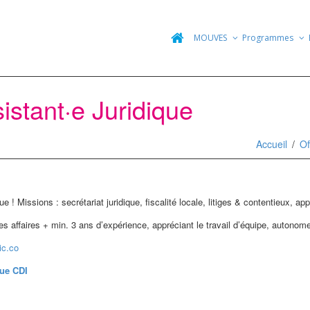
MOUVES
Programmes
istant·e Juridique
Accueil
Of
e ! Missions : secrétariat juridique, fiscalité locale, litiges & contentieux, ap
es affaires + min. 3 ans d’expérience, appréciant le travail d’équipe, autonom
ic.co
que CDI