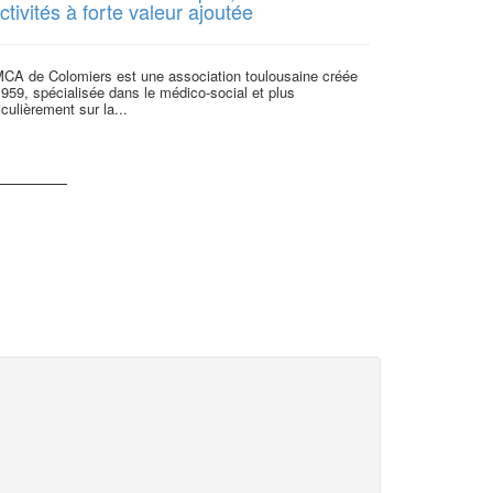
ctivités à forte valeur ajoutée
démarche r
MCA de Colomiers est une association toulousaine créée
La société coop
959, spécialisée dans le médico-social et plus
conseil et de f
iculièrement sur la...
2009...