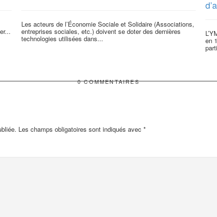
d’a
Les acteurs de l’Économie Sociale et Solidaire (Associations,
r...
entreprises sociales, etc.) doivent se doter des dernières
L’Y
technologies utilisées dans...
en 1
part
0 COMMENTAIRES
bliée.
Les champs obligatoires sont indiqués avec
*