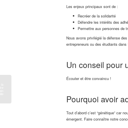
Les enjeux principaux sont de :
Recréer de la solidarité
Défendre les intérêts des adh
Permettre aux personnes de tro
Nous avons privilégié la défense de
entrepreneurs ou des étudiants dans 
Un conseil pour 
Écouter et être convaincu !
 la
tre
in
lle
Pourquoi avoir 
​Tout d’abord c’est “génétique” car 
émergent. Faire connaître notre con