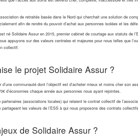
ssociation de retraités basée dans le Nord qui cherchait une solution de co
 socialement afin de rendre du pouvoir d’achat aux personnes isolées et les déf
qu’est né Solidaire Assur en 2015, premier cabinet de courtage aux statuts de
us appuyons sur des valeurs centrales​ et majeures pour nous telles que l’ouvertu
​collectif.
se le projet Solidaire Assur ?
 d’une communauté dont l’objectif est d’acheter mieux et moins cher son ass
70€ d’économies chaque année aux personnes nous ayant rejointes.
tenaires (associations locales) qui relaient le contrat collectif de l’associa
s partageant les valeurs de l’ESS à qui nous proposons des contrats collectifs
njeux de Solidaire Assur ?