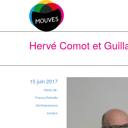
Hervé Comot et Guill
15 juin 2017
Hauts-de-
France
,
Portraits
d'entrepreneurs
sociaux