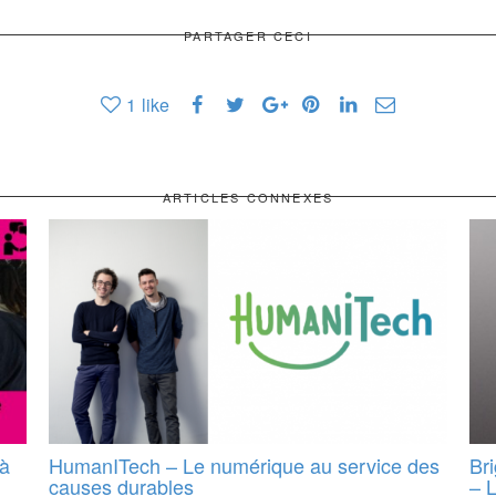
PARTAGER CECI
1
like
ARTICLES CONNEXES
 à
HumanITech – Le numérique au service des
Br
causes durables
– 