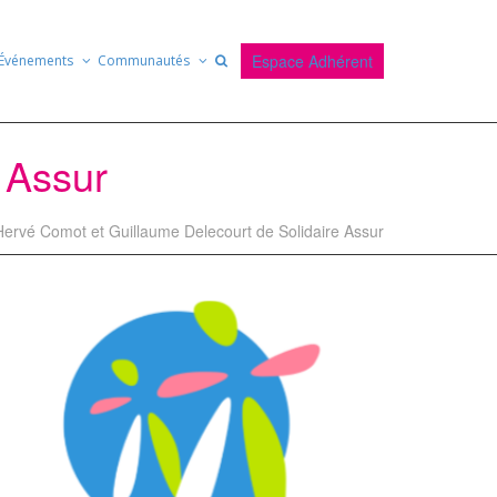
Espace Adhérent
Événements
Communautés
 Assur
Hervé Comot et Guillaume Delecourt de Solidaire Assur