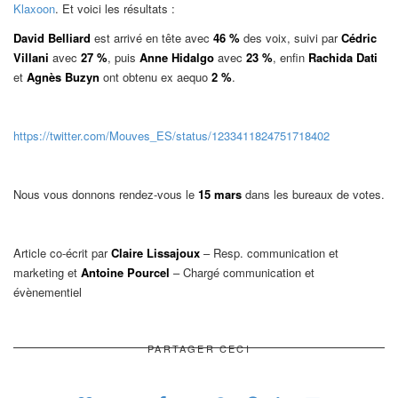
Klaxoon
. Et voici les résultats :
David Belliard
est arrivé en tête avec
46 %
des voix, suivi par
Cédric
Villani
avec
27 %
, puis
Anne Hidalgo
avec
23 %
, enfin
Rachida Dati
et
Agnès Buzyn
ont obtenu ex aequo
2 %
.
https://twitter.com/Mouves_ES/status/1233411824751718402
Nous vous donnons rendez-vous le
15 mars
dans les bureaux de votes.
Article co-écrit par
Claire Lissajoux
– Resp. communication et
marketing et
Antoine Pourcel
–
Chargé communication et
évènementiel
PARTAGER CECI