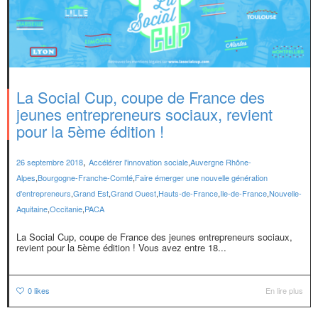
La Social Cup, coupe de France des
jeunes entrepreneurs sociaux, revient
pour la 5ème édition !
,
26 septembre 2018
Accélérer l'innovation sociale
,
Auvergne Rhône-
Alpes
,
Bourgogne-Franche-Comté
,
Faire émerger une nouvelle génération
d'entrepreneurs
,
Grand Est
,
Grand Ouest
,
Hauts-de-France
,
Ile-de-France
,
Nouvelle-
Aquitaine
,
Occitanie
,
PACA
La Social Cup, coupe de France des jeunes entrepreneurs sociaux,
revient pour la 5ème édition ! Vous avez entre 18...
0
likes
En lire plus