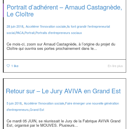
Portrait d’adhérent – Arnaud Castagnède,
Le Cloître
,
28 juin 2018
Accélérer l'innovation sociale
,
Ils font grandir l'entrepreneuriat
social
,
PACA
,
Portrait
,
Portraits d'entrepreneurs sociaux
Ce mois-ci, zoom sur Arnaud Castagnède, à l’origine du projet du
Cloître qui ouvrira ses portes prochainement dans le...
1
like
En lire plus
Retour sur – Le Jury AVIVA en Grand Est
,
5 juin 2018
Accélérer l'innovation sociale
,
Faire émerger une nouvelle génération
d'entrepreneurs
,
Grand Est
Ce mardi 05 JUIN, se réunissait le Jury de la Fabrique AVIVA Grand
Est, organisé par le MOUVES. Plusieurs...