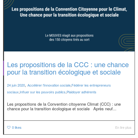
Les propositions de la CCC : une chance
pour la transition écologique et sociale
,
24 juin 2020
Accélérer l'innovation sociale
,
Fédérer les entrepreneurs
sociaux
,
Influer sur les pouvoirs publics
,
Plaidoyer adhérents
Les propositions de la Convention citoyenne Climat (CCC) : une
chance pour la transition écologique et sociale Après neuf...
0
likes
En lire plus