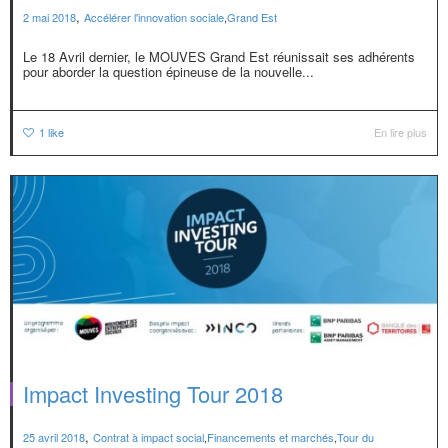
,
2 mai 2018
Accélérer l'innovation sociale
,
Grand Est
Le 18 Avril dernier, le MOUVES Grand Est réunissait ses adhérents
pour aborder la question épineuse de la nouvelle...
1
like
En lire plus
Impact Investing Tour 2018
,
25 avril 2018
Contrat à impact social
,
Financements et marchés
,
Tour du