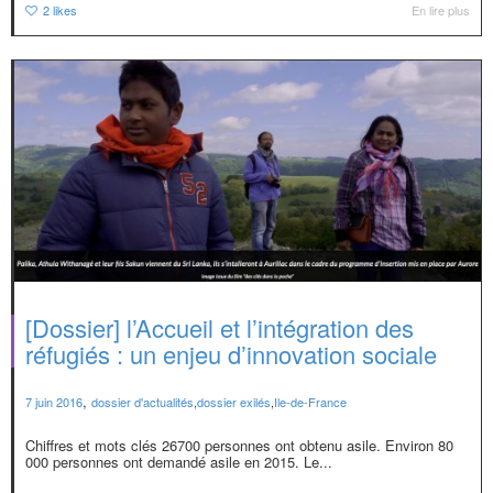
2
likes
En lire plus
[Dossier] l’Accueil et l’intégration des
réfugiés : un enjeu d’innovation sociale
,
7 juin 2016
dossier d'actualités
,
dossier exilés
,
Ile-de-France
Chiffres et mots clés 26700 personnes ont obtenu asile. Environ 80
000 personnes ont demandé asile en 2015. Le...