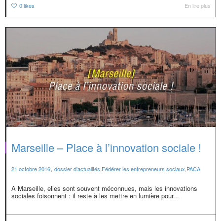
0
likes
En lire plus
Marseille – Place à l’innovation sociale !
,
21 octobre 2016
dossier d'actualités
,
Fédérer les entrepreneurs sociaux
,
PACA
A Marseille, elles sont souvent méconnues, mais les innovations
sociales foisonnent : il reste à les mettre en lumière pour...