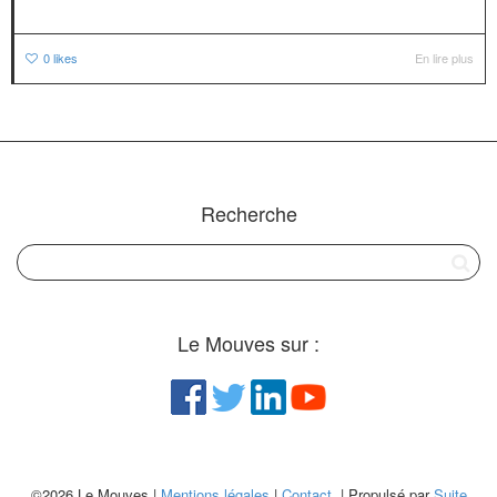
0
likes
En lire plus
Recherche
Le Mouves sur :
©2026 Le Mouves |
Mentions légales
|
Contact
| Propulsé par
Suite