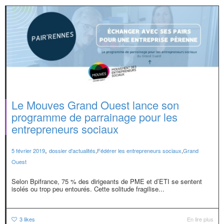
Le Mouves Grand Ouest lance son
programme de parrainage pour les
entrepreneurs sociaux
,
5 février 2019
dossier d'actualités
,
Fédérer les entrepreneurs sociaux
,
Grand
Ouest
Selon Bpifrance, 75 % des dirigeants de PME et d’ETI se sentent
isolés ou trop peu entourés. Cette solitude fragilise...
3
likes
En lire plus