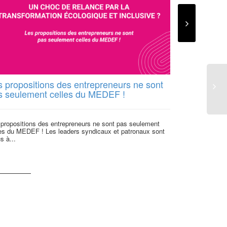
s propositions des entrepreneurs ne sont
Loi pour éc
s seulement celles du MEDEF !
(ESS) : apr
changement
 propositions des entrepreneurs ne sont pas seulement
les du MEDEF ! Les leaders syndicaux et patronaux sont
La loi pour l’Ec
s à...
adoptée ce lundi