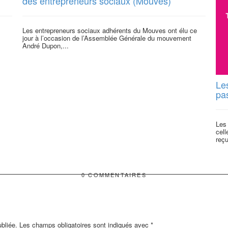
des entrepreneurs sociaux (Mouves)
Les entrepreneurs sociaux adhérents du Mouves ont élu ce
jour à l’occasion de l’Assemblée Générale du mouvement
André Dupon,...
Le
pa
Les
cel
reçu
0 COMMENTAIRES
bliée.
Les champs obligatoires sont indiqués avec
*