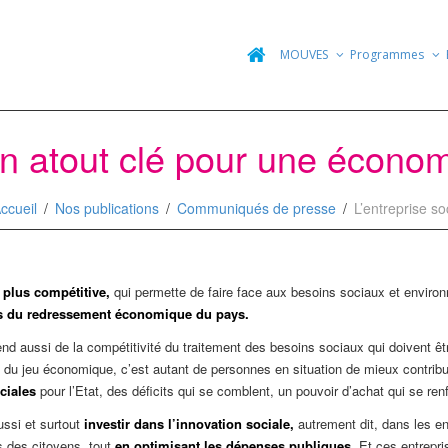
MOUVES
Programmes
 un atout clé pour une économ
ccueil
Nos publications
Communiqués de presse
L’entreprise s
 plus compétitive,
qui permette de faire face aux besoins sociaux et envir
és du redressement économique du pays.
nd aussi de la compétitivité du traitement des besoins sociaux qui doivent 
du jeu économique, c’est autant de personnes en situation de mieux contribu
ociales
pour l’Etat, des déficits qui se comblent, un pouvoir d’achat qui se re
ussi et surtout
investir dans l’innovation sociale,
autrement dit, dans les e
s des citoyens, tout
en optimisant les dépenses publiques
. Et ces entrepr