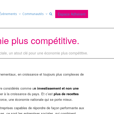
Espace Adhérent
Événements
Communautés
ie plus compétitive.
ociale, un atout clé pour une économie plus compétitive.
onnementaux, en croissance et toujours plus complexes de
être considérés comme u
n investissement et non une
er à la croissance du pays. Et c’est
plus de recettes
nforce, une économie nationale qui se porte mieux.
ntreprises capables de répondre de façon performante aux
ises, ce sont les entreprises sociales, qui combinent