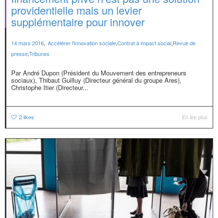
providentielle mais un levier
supplémentaire pour innover
,
14 mars 2016
Accélérer l'innovation sociale
,
Contrat à impact social
,
Revue de
presse
,
Tribunes
Par André Dupon (Président du Mouvement des entrepreneurs
sociaux), Thibaut Guilluy (Directeur général du groupe Ares),
Christophe Itier (Directeur...
2
likes
En lire plus