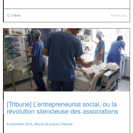
0
likes
En lire plus
[Tribune] L’entrepreneuriat social, ou la
révolution silencieuse des associations
,
6 novembre 2014
Revue de presse
,
Tribunes