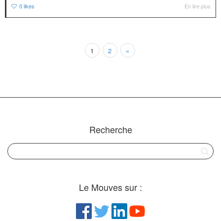
0
likes
En lire plus
1
2
»
Recherche
Le Mouves sur :