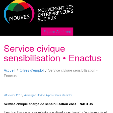
Active
Espace Adhérent
Service civique
naviga
sensibilisation • Enactus
Accueil
Offres d'emploi
Service civique sensibilisation •
Enactus
,
28 février 2019
Auvergne Rhône-Alpes
,
Offres d'emploi
Service civique chargé de sensibilisation chez ENACTUS
Enactus France a pour mission de développer l’esprit d’entreprendre et