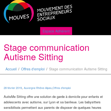
Active
Espace Adhérent
Stage communication
naviga
Autisme Sitting
Accueil
Offres d'emploi
Stage communication Autisme Sitting
,
28 février 2019
Auvergne Rhône-Alpes
,
Offres d'emploi
AutisMe Sitting offre une solution de garde à domicile pour enfants et
adolescents avec autisme, sur Lyon et sa banlieue. Les babysitters
sensibilisés permettent aux parents de disposer de quelques heures