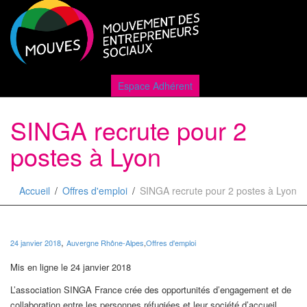
Active
Espace Adhérent
SINGA recrute pour 2
naviga
postes à Lyon
Accueil
Offres d'emploi
SINGA recrute pour 2 postes à Lyon
,
24 janvier 2018
Auvergne Rhône-Alpes
,
Offres d'emploi
Mis en ligne le 24 janvier 2018
L’association SINGA France crée des opportunités d’engagement et de
collaboration entre les personnes réfugiées et leur société d’accueil.