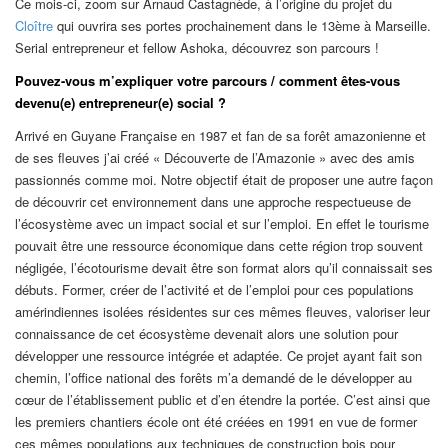
Ce mois-ci, zoom sur Arnaud Castagnède, à l’origine du projet du
Cloître
qui ouvrira ses portes prochainement dans le 13ème à Marseille.
Serial entrepreneur et fellow Ashoka, découvrez son parcours !
Pouvez-vous m’expliquer votre parcours / comment êtes-vous
devenu(e) entrepreneur(e) social ?
Arrivé en Guyane Française en 1987 et fan de sa forêt amazonienne et
de ses fleuves j’ai créé « Découverte de l’Amazonie » avec des amis
passionnés comme moi. Notre objectif était de proposer une autre façon
de découvrir cet environnement dans une approche respectueuse de
l’écosystème avec un impact social et sur l’emploi. En effet le tourisme
pouvait être une ressource économique dans cette région trop souvent
négligée, l’écotourisme devait être son format alors qu’il connaissait ses
débuts. Former, créer de l’activité et de l’emploi pour ces populations
amérindiennes isolées résidentes sur ces mêmes fleuves, valoriser leur
connaissance de cet écosystème devenait alors une solution pour
développer une ressource intégrée et adaptée. Ce projet ayant fait son
chemin, l’office national des forêts m’a demandé de le développer au
cœur de l’établissement public et d’en étendre la portée. C’est ainsi que
les premiers chantiers école ont été créées en 1991 en vue de former
ces mêmes populations aux techniques de construction bois pour