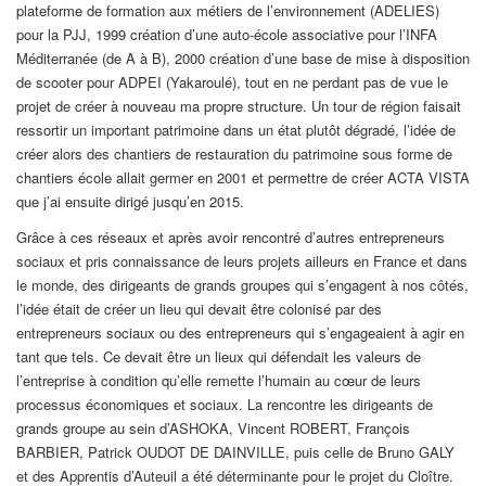
plateforme de formation aux métiers de l’environnement (ADELIES)
pour la PJJ, 1999 création d’une auto-école associative pour l’INFA
Méditerranée (de A à B), 2000 création d’une base de mise à disposition
de scooter pour ADPEI (Yakaroulé), tout en ne perdant pas de vue le
projet de créer à nouveau ma propre structure. Un tour de région faisait
ressortir un important patrimoine dans un état plutôt dégradé, l’idée de
créer alors des chantiers de restauration du patrimoine sous forme de
chantiers école allait germer en 2001 et permettre de créer ACTA VISTA
que j’ai ensuite dirigé jusqu’en 2015.
Grâce à ces réseaux et après avoir rencontré d’autres entrepreneurs
sociaux et pris connaissance de leurs projets ailleurs en France et dans
le monde, des dirigeants de grands groupes qui s’engagent à nos côtés,
l’idée était de créer un lieu qui devait être colonisé par des
entrepreneurs sociaux ou des entrepreneurs qui s’engageaient à agir en
tant que tels. Ce devait être un lieux qui défendait les valeurs de
l’entreprise à condition qu’elle remette l’humain au cœur de leurs
processus économiques et sociaux. La rencontre les dirigeants de
grands groupe au sein d’ASHOKA, Vincent ROBERT, François
BARBIER, Patrick OUDOT DE DAINVILLE, puis celle de Bruno GALY
et des Apprentis d’Auteuil a été déterminante pour le projet du Cloître.