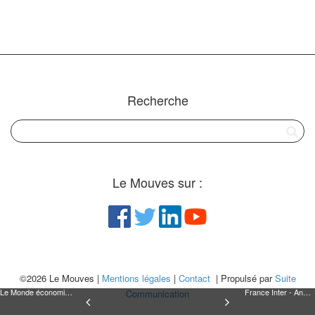
Recherche
Le Mouves sur :
©2026 Le Mouves |
Mentions légales
|
Contact
| Propulsé par
Suite
Le Monde économie - La réforme de l'économie sociale et solidaire s'annonce ambitieuse
France Inter - André Dupon, président du Mouves
Communication