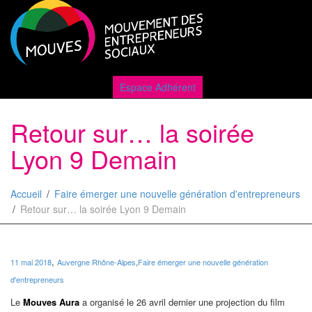
Active
Espace Adhérent
Retour sur… la soirée
naviga
Lyon 9 Demain
Accueil
Faire émerger une nouvelle génération d'entrepreneurs
Retour sur… la soirée Lyon 9 Demain
,
11 mai 2018
Auvergne Rhône-Alpes
,
Faire émerger une nouvelle génération
d'entrepreneurs
Le
Mouves Aura
a organisé le 26 avril dernier une projection du film