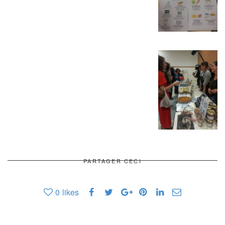
PARTAGER CECI
0
likes