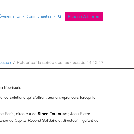
Espace Adhérent
Événements
Communautés
ociaux
Retour sur la soirée des faux pas du 14.12.17
ntrepriserie.
les solutions qui s’offrent aux entrepreneurs lorsqu’ils
de Paris, directeur de
Sinéo Toulouse
; Jean-Pierre
ance de Capital Rebond Solidaire et directeur – gérant de