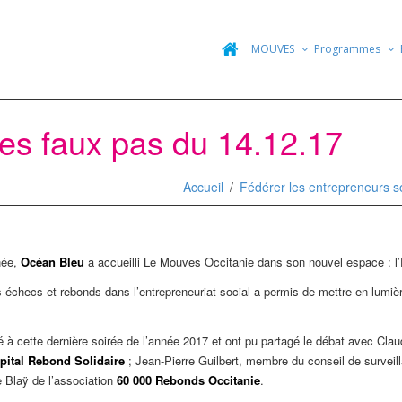
MOUVES
Programmes
des faux pas du 14.12.17
Accueil
Fédérer les entrepreneurs s
née,
Océan Bleu
a accueilli Le Mouves Occitanie dans son nouvel espace : l’E
 échecs et rebonds dans l’entrepreneuriat social a permis de mettre en lumière 
é à cette dernière soirée de l’année 2017 et ont pu partagé le débat avec Clau
pital Rebond Solidaire
; Jean-Pierre Guilbert, membre du conseil de surveill
 Blaÿ de l’association
60 000 Rebonds Occitanie
.