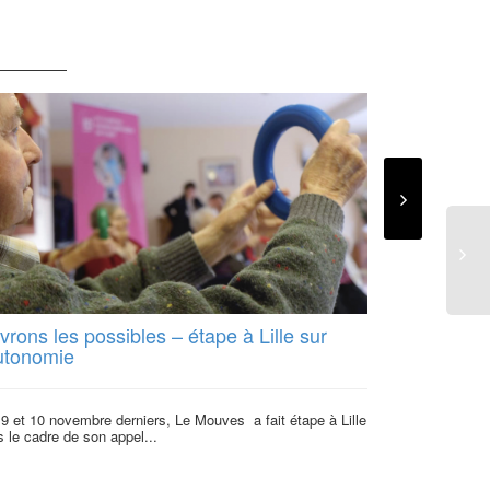
rons les possibles – étape à Lille sur
Allô Bernar
autonomie
Allo Bernard est
SCOP Palanca (w
9 et 10 novembre derniers, Le Mouves a fait étape à Lille
2016,...
 le cadre de son appel...