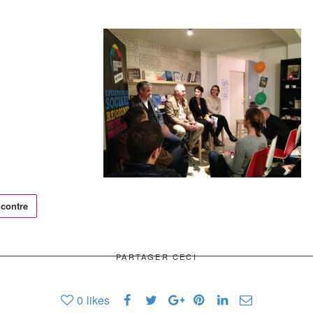
ncontre
PARTAGER CECI
0
likes