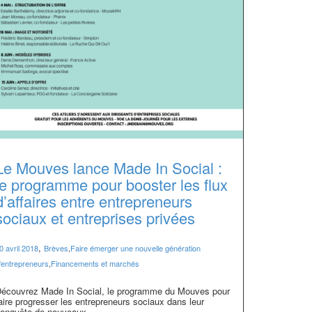
Le Mouves lance Made In Social :
le programme pour booster les flux
d’affaires entre entrepreneurs
sociaux et entreprises privées
,
0 avril 2018
Brèves
,
Faire émerger une nouvelle génération
'entrepreneurs
,
Financements et marchés
écouvrez Made In Social, le programme du Mouves pour
aire progresser les entrepreneurs sociaux dans leur
onquête de nouveaux...