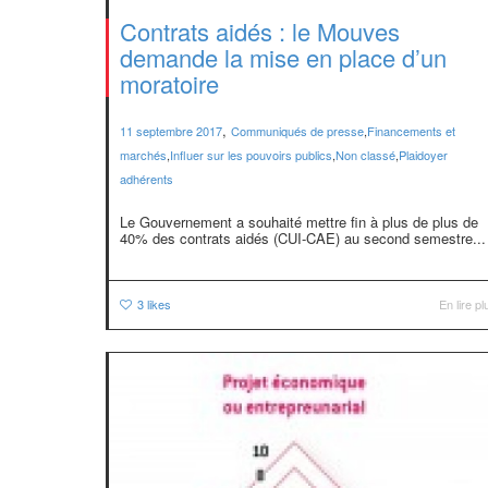
Contrats aidés : le Mouves
demande la mise en place d’un
moratoire
,
11 septembre 2017
Communiqués de presse
,
Financements et
marchés
,
Influer sur les pouvoirs publics
,
Non classé
,
Plaidoyer
adhérents
Le Gouvernement a souhaité mettre fin à plus de plus de
40% des contrats aidés (CUI-CAE) au second semestre...
3
likes
En lire pl