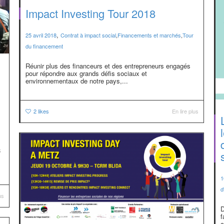
Impact Investing Tour 2018
,
25 avril 2018
Contrat à impact social
,
Financements et marchés
,
Tour
du financement
Réunir plus des financeurs et des entrepreneurs engagés
pour répondre aux grands défis sociaux et
environnementaux de notre pays,...
2
likes
En lire plus
8
1
d
us
D
f
c