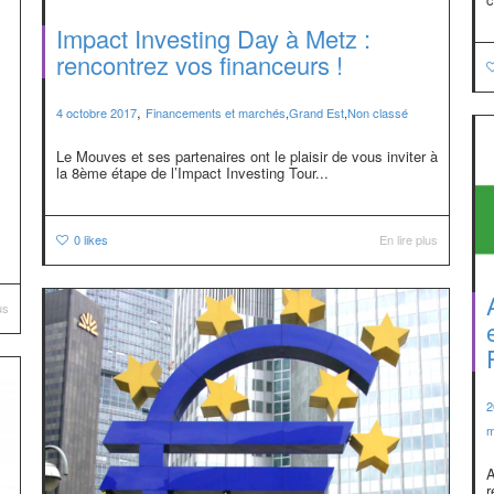
Impact Investing Day à Metz :
rencontrez vos financeurs !
,
4 octobre 2017
Financements et marchés
,
Grand Est
,
Non classé
Le Mouves et ses partenaires ont le plaisir de vous inviter à
la 8ème étape de l’Impact Investing Tour...
0
likes
En lire plus
us
2
m
A
r