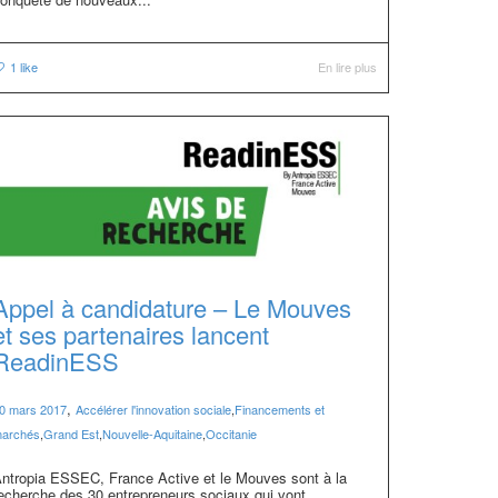
1
like
En lire plus
Appel à candidature – Le Mouves
et ses partenaires lancent
ReadinESS
,
0 mars 2017
Accélérer l'innovation sociale
,
Financements et
archés
,
Grand Est
,
Nouvelle-Aquitaine
,
Occitanie
ntropia ESSEC, France Active et le Mouves sont à la
echerche des 30 entrepreneurs sociaux qui vont