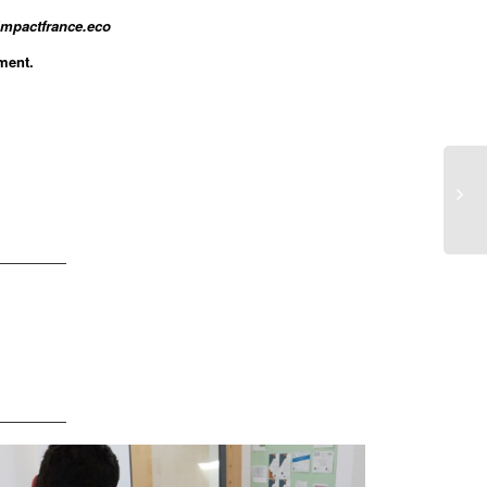
.impactfrance.eco
ment.