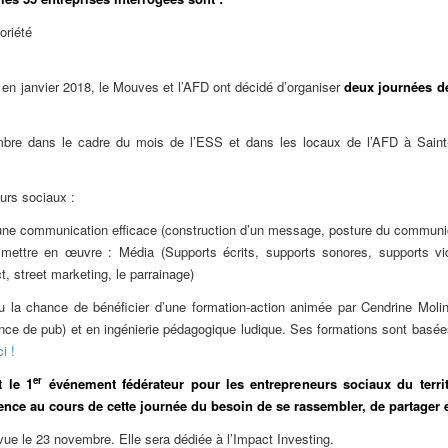
oriété
e en janvier 2018, le Mouves et l’AFD ont décidé d’organiser
deux journées de
mbre dans le cadre du mois de l’ESS et dans les locaux de l’AFD à Saint-
urs sociaux :
’une communication efficace (construction d’un message, posture du commun
 mettre en œuvre : Média (Supports écrits, supports sonores, supports vid
t, street marketing, le parrainage)
u la chance de bénéficier d’une formation-action animée par Cendrine Moli
e de pub) et en ingénierie pédagogique ludique. Ses formations sont basées su
ci !
er
t le 1
événement fédérateur pour les entrepreneurs sociaux du territo
nce au cours de cette journée du besoin de se rassembler, de partager e
vue le 23 novembre. Elle sera dédiée à l’Impact Investing.