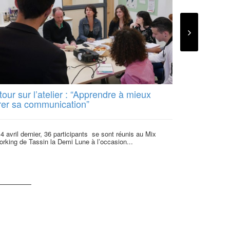
our sur l’atelier : “Apprendre à mieux
Participez 
rer sa communication”
l’Economie
4 avril dernier, 36 participants se sont réunis au Mix
La crise a été u
rking de Tassin la Demi Lune à l’occasion...
système et not