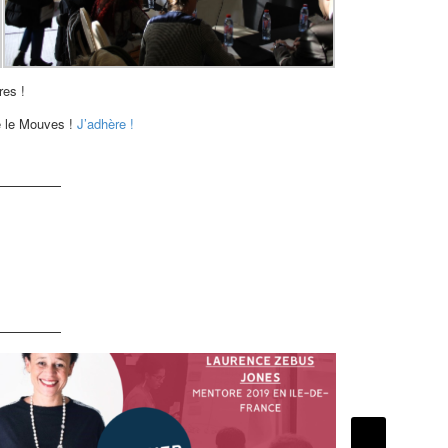
res !
te le Mouves !
J’adhère !