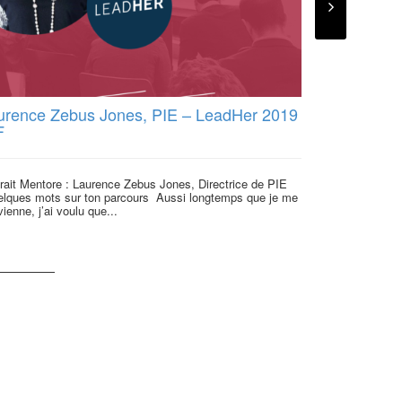
urence Zebus Jones, PIE – LeadHer 2019
Chargé.e d
F
l’Inclusion
rait Mentore : Laurence Zebus Jones, Directrice de PIE
Face à l’exclus
lques mots sur ton parcours Aussi longtemps que je me
travail en Franc
ienne, j’ai voulu que...