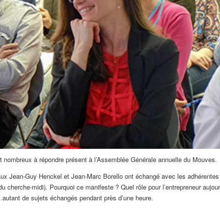
ient nombreux à répondre présent à l’Assemblée Générale annuelle du Mouves.
iaux Jean-Guy Henckel et Jean-Marc Borello ont échangé avec les adhérentes 
 du cherche-midi)
.
Pourquoi ce manifeste ? Quel rôle pour l’entrepreneur aujour
al…autant de sujets échangés pendant près d’une heure.