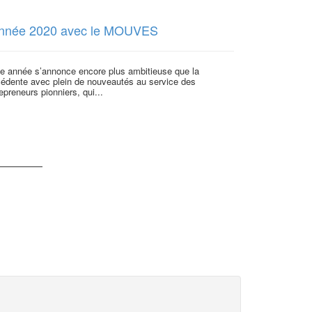
année 2020 avec le MOUVES
Retour sur 
de-France
te année s’annonce encore plus ambitieuse que la
cédente avec plein de nouveautés au service des
A la manière de
epreneurs pionniers, qui...
des petites sal
présenter...